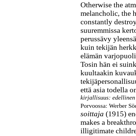
Otherwise the atm
melancholic, the h
constantly destro
suuremmissa kerto
perussävy yleensä
kuin tekijän herk
elämän varjopuoli
Tosin hän ei suink
kuultaakin kuvauk
tekijäpersonallisu
että asia todella 
kirjallisuus: edelline
Porvoossa: Werber Sö
soittaja
(1915) end
makes a breakthro
illigitimate childr