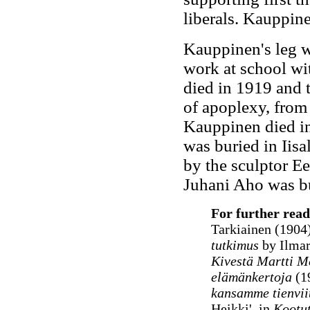
liberals. Kauppin
Kauppinen's leg w
work at school wi
died in 1919 and t
of apoplexy, from
Kauppinen died in
was buried in Iis
by the sculptor E
Juhani Aho was bu
For further read
Tarkiainen (1904
tutkimus
by Ilmar
Kivestä Martti M
elämänkertoja
(1
kansamme tienvii
Heikki', in
Kootut