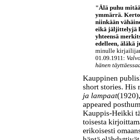
"Älä puhu mitään
ymmärrä. Kertomu
niinkään vähäine
eikä jäljittelyjä
yhteensä merkitse
edelleen, äläkä j
minulle kirjailij
01.09.1911:
Valvo
hänen täyttäessa
Kauppinen publish
short stories. His 
ja lampaat
(1920),
appeared posthumo
Kauppis-Heikki tä
toisesta kirjoitta
erikoisesti omaans
häntä elähdyttivät