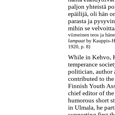
paljon yhteistä po
epäilijä, oli hän 
parasta ja pysyvin
mihin se velvoitta
viimeinen teos ja häne
lampaat
by Kauppis-He
1920, p. 8)
While in Kehvo, K
temperance societ
politician, author
contributed to th
Finnish Youth As
chief editor of th
humorous short sto
in Ulmala, he parti
supporting first t