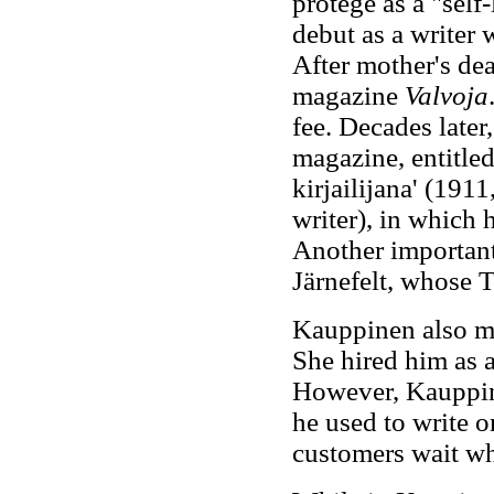
protégé as a "sel
debut as a writer 
After mother's dea
magazine
Valvoja
fee. Decades later
magazine
, entitl
kirjailijana' (19
writer), in which 
Another important
Järnefelt, whose T
Kauppinen also m
She hired him as a
However, Kauppine
he used to write o
customers wait wh