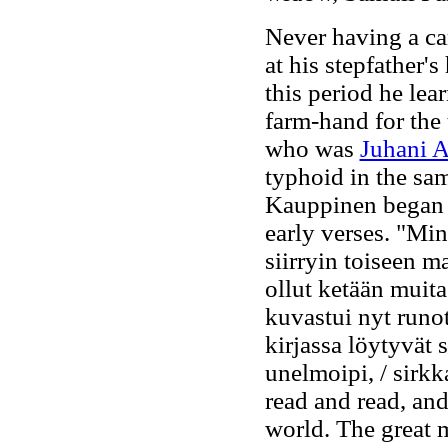
Never having a c
at his stepfather'
this period he lea
farm-hand for the 
who was
Juhani 
typhoid in the sa
Kauppinen began 
early verses.
"Minä
siirryin toiseen ma
ollut ketään muita
kuvastui nyt runot
kirjassa löytyvät 
unelmoipi, / sirkk
read and read, and
world. The great 