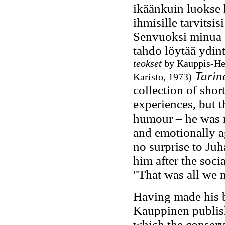
ikäänkuin luokse h
ihmisille tarvitsis
Senvuoksi minua on
tahdo löytää ydin
teokset
by Kauppis-Hei
Tarin
Karisto, 1973)
collection of shor
experiences, but t
humour – he was 
and emotionally ag
no surprise to Juh
him after the socia
"That was all we n
Having made his b
Kauppinen publis
which the conser