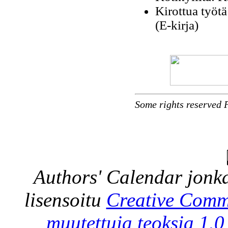
Kirottua työt
(E-kirja)
Some rights reserved 
Authors' Calendar
jonka
lisensoitu
Creative Comm
muutettuja teoksia 1.0