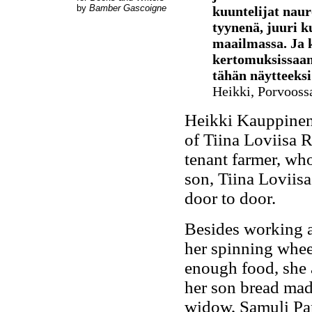
by
Bamber Gascoigne
kuuntelijat naur
tyynenä, juuri ku
maailmassa. Ja 
kertomuksissaan 
tähän näytteeks
Heikki, Porvooss
Heikki Kauppinen w
of Tiina Loviisa 
tenant farmer, who
son, Tiina Loviis
door to door.
Besides working a
her spinning whee
enough food, she 
her son bread made
widow, Samuli Pa