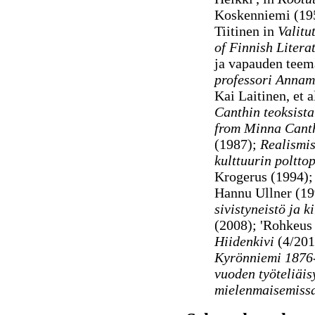
Koskenniemi (195
Tiitinen in
Valitu
of Finnish Litera
ja vapauden teem
professori Annam
Kai Laitinen, et a
Canthin teoksista
from Minna Canth
(1987)
;
Realismis
kulttuurin poltto
Krogerus (1994)
Hannu Ullner (1
sivistyneistö ja k
(2008); 'Rohkeus 
Hiidenkivi
(4/201
Kyrönniemi 187
vuoden työteliäis
mielenmaisemiss