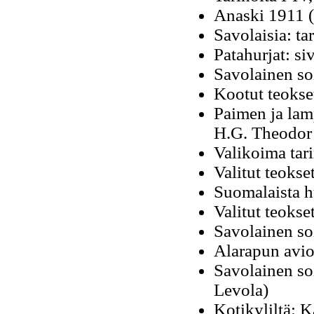
Anaski 1911 (
Savolaisia: ta
Patahurjat: si
Savolainen soi
Kootut teokse
Paimen ja lam
H.G. Theodor 
Valikoima tar
Valitut teokse
Suomalaista h
Valitut teokse
Savolainen soi
Alarapun aviop
Savolainen soi
Levola)
Kotikyliltä: 