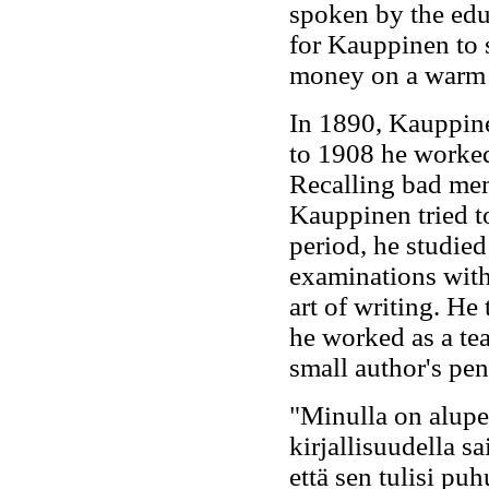
spoken by the edu
for Kauppinen to 
money on a warm f
In 1890, Kauppin
to 1908 he worked
Recalling bad me
Kauppinen tried t
period, he studied
examinations with
art of writing. He
he worked as a te
small author's pen
"Minulla on aluper
kirjallisuudella s
että sen tulisi pu