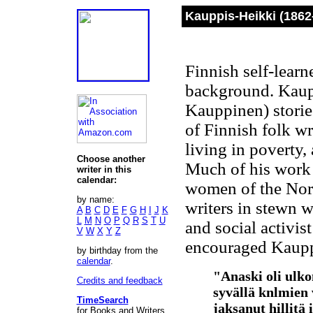
Kauppis-Heikki (1862
Finnish self-learn
background. Kaupp
Kauppinen) storie
of Finnish folk w
living in poverty, 
Choose another
Much of his work 
writer in this
calendar:
women of the Nort
by name:
writers in stewn w
A
B
C
D
E
F
G
H
I
J
K
L
M
N
O
P
Q
R
S
T
U
and social activis
V
W
X
Y
Z
encouraged Kauppi
by birthday from the
calendar
.
"Anaski oli ulko
Credits and feedback
syvällä knlmien v
TimeSearch
jaksanut hillitä
for Books and Writers