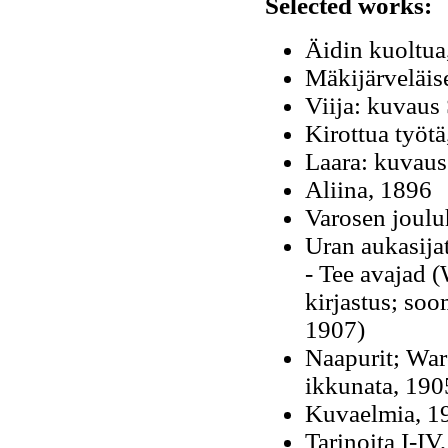
Selected works:
Äidin kuoltua
Mäkijärveläis
Viija: kuvaus
Kirottua työtä
Laara: kuvaus
Aliina, 1896
Varosen jouluh
Uran aukasija
- Tee avajad (
kirjastus; so
1907)
Naapurit; War
ikkunata, 190
Kuvaelmia, 1
Tarinoita I-I