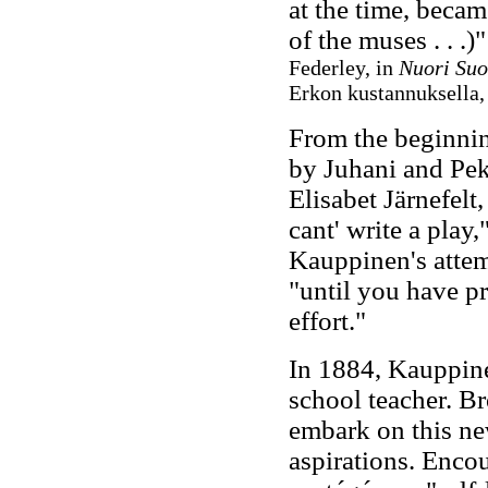
at the time, beca
of the muses . . .)
Federley, in
Nuori Suo
Erkon kustannuksella, 
From the beginnin
by Juhani and Pek
Elisabet Järnefelt
cant' write a play,
Kauppinen's attem
"until you have pr
effort."
In 1884, Kauppine
school teacher. B
embark on this new
aspirations. Enco