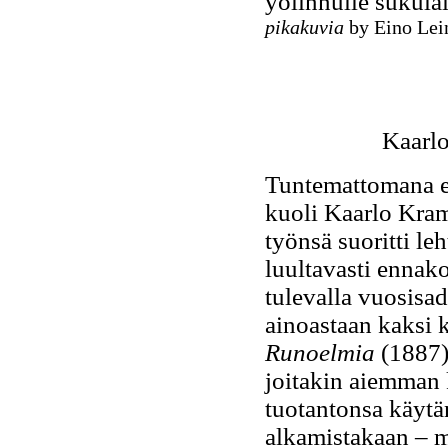
yölinnulle sukulai
pikakuvia
by Eino Lein
Kaarlo
Tuntemattomana el
kuoli Kaarlo Kra
työnsä suoritti le
luultavasti ennako
tulevalla vuosisa
ainoastaan kaksi
Runoelmia
(1887)
joitakin aiemman
tuotantonsa käytä
alkamistakaan – 