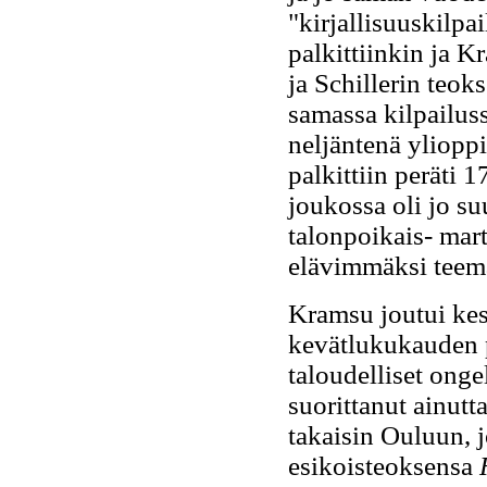
"kirjallisuuskilpa
palkittiinkin ja 
ja Schillerin teok
samassa kilpailus
neljäntenä yliopp
palkittiin peräti 
joukossa oli jo su
talonpoikais- mart
elävimmäksi teem
Kramsu joutui ke
kevätlukukauden p
taloudelliset onge
suorittanut ainutt
takaisin Ouluun, 
esikoisteoksensa