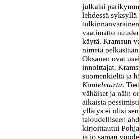
julkaisi parikymm
lehdessä syksyllä
tulkinnanvarainen
vaatimattomuuden,
käytä. Kramsun va
nimetä pelkästään
Oksanen ovat usei
innoittajat. Kra
suomenkieltä ja h
Kanteletarta
. Tie
vähäiset ja näin o
aikaista pessimis
yllätys ei olisi s
taloudelliseen ah
kirjoittautui Poh
ja jo saman vuode