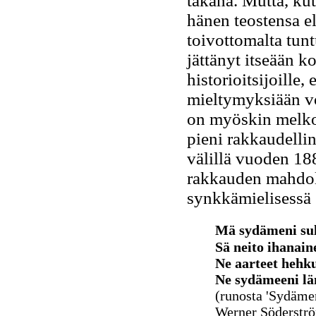
takana. Mutta, ku
hänen teostensa e
toivottomalta tunt
jättänyt itseään 
historioitsijoille,
mieltymyksiään vo
on myöskin melko 
pieni rakkaudelli
välillä vuoden 188
rakkauden mahdoll
synkkämielisessä 
Mä sydämeni sull
Sä neito ihanaine
Ne aarteet hehku
Ne sydämeeni lä
(runosta 'Sydäme
Werner Söderströ