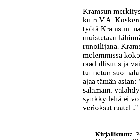
Kramsun merkitys 
kuin V.A. Koskenn
työtä Kramsun ma
muistetaan lähinnä
runoilijana. Kram
molemmissa kokoe
raadollisuus ja va
tunnetun suomalai
ajaa tämän asian: 
salamain, välähdy
synkkydeltä ei voi
verioksat raateli."
Kirjallisuutta
. 