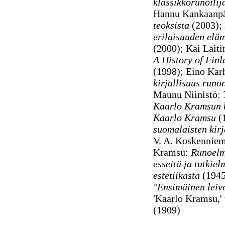
klassikkorunoilij
Hannu Kankaanp
teoksista
(2003);
erilaisuuden eläm
(2000); Kai Laitin
A History of Finl
(1998); Eino Karh
kirjallisuus runo
Maunu Niinistö:
Kaarlo Kramsun k
Kaarlo Kramsu
(
suomalaisten kirj
V. A. Koskenniem
Kramsu:
Runoelm
esseitä ja tutkie
estetiikasta
(1945
"Ensimäinen leivo
'Kaarlo Kramsu,'
(1909)