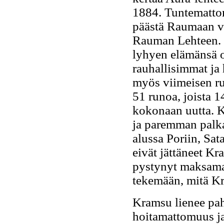
1884. Tuntematto
päästä Raumaan vi
Rauman Lehteen. 
lyhyen elämänsä o
rauhallisimmat ja
myös viimeisen 
51 runoa, joista 
kokonaan uutta. K
ja paremman palka
alussa Poriin, Sat
eivät jättäneet K
pystynyt maksamaa
tekemään, mitä Kr
Kramsu lienee pah
hoitamattomuus ja