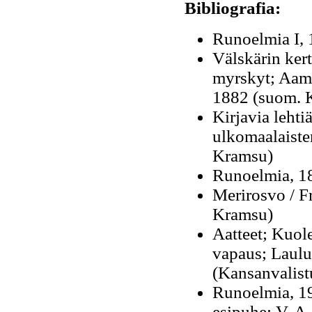
Bibliografia:
Runoelmia I,
Välskärin kert
myrskyt; Aamu
1882 (suom. 
Kirjavia leht
ulkomaalaisten
Kramsu)
Runoelmia, 188
Merirosvo / F
Kramsu)
Aatteet; Kuol
vapaus; Laul
(
Kansanvalistu
Runoelmia, 19
esipuhe: V. A