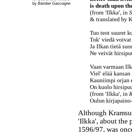
by
Bamber Gascoigne
is death upon th
(from 'Ilkka', in
S
& translated by K
Tuo teot suuret k
Tok' viedä voiva
Ja Ilkan tietä su
Ne veivät hirsipu
Vaan varmaan Ilk
Viel' elää kansan
Kauniimpi orjan 
On kuolo hirsipuu
(from 'Ilkka', in
R
Oulun kirjapaino-
Although Kramsu's
'Ilkka', about the
1596/97, was once