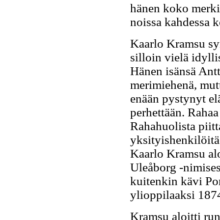
hänen koko merkit
noissa kahdessa k
Kaarlo Kramsu sy
silloin vielä idy
Hänen isänsä Antt
merimiehenä, mutt
enään pystynyt el
perhettään. Rahaa 
Rahahuolista piit
yksityishenkilöit
Kaarlo Kramsu alo
Uleåborg -nimises
kuitenkin kävi Po
ylioppilaaksi 187
Kramsu aloitti run