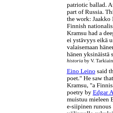
patriotic ballad. A
part of Russia. T
the work: Jaakko 
Finnish nationalis
Kramsu had a deepl
ei ystävyys eikä 
valaisemaan häne
hänen yksinäistä 
historia
by V. Tarkiain
Eino Leino
said t
poet." He saw that
Kramsu, "a Finnis
poetry by
Edgar A
muistuu mieleen Ed
e-siipinen runous 