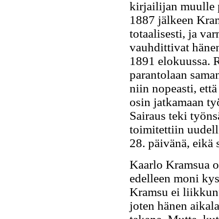
kirjailijan muulle
1887 jälkeen Kram
totaalisesti, ja v
vauhdittivat häne
1891 elokuussa. R
parantolaan saman
niin nopeasti, et
osin jatkamaan ty
Sairaus teki työn
toimitettiin uudel
28. päivänä, eikä 
Kaarlo Kramsua on
edelleen moni kys
Kramsu ei liikkunu
joten hänen aikal