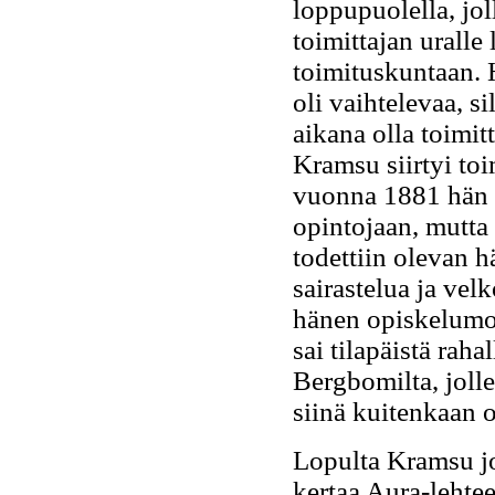
loppupuolella, jo
toimittajan urall
toimituskuntaan.
oli vaihtelevaa, 
aikana olla toimit
Kramsu siirtyi toi
vuonna 1881 hän l
opintojaan, mutta
todettiin olevan 
sairastelua ja vel
hänen opiskelumot
sai tilapäistä raha
Bergbomilta, joll
siinä kuitenkaan 
Lopulta Kramsu jou
kertaa Aura-lehte