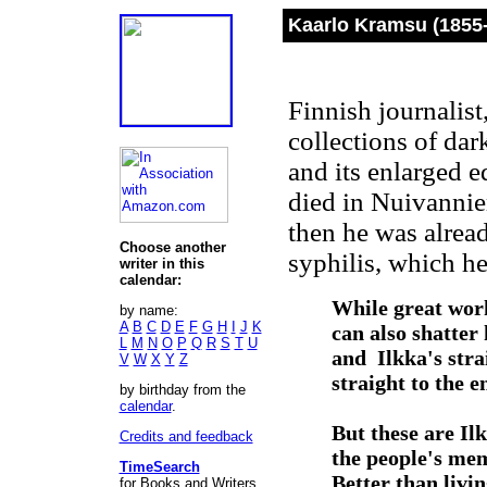
Kaarlo Kramsu (1855
Finnish journalist
collections of d
and its enlarged e
died in Nuivannie
then he was alread
Choose another
syphilis, which he
writer in this
calendar:
While great work
by name:
A
B
C
D
E
F
G
H
I
J
K
can also shatter
L
M
N
O
P
Q
R
S
T
U
and Ilkka's stra
V
W
X
Y
Z
straight to the e
by birthday from the
calendar
.
But these are Ilk
Credits and feedback
the people's me
TimeSearch
Better than livin
for Books and Writers